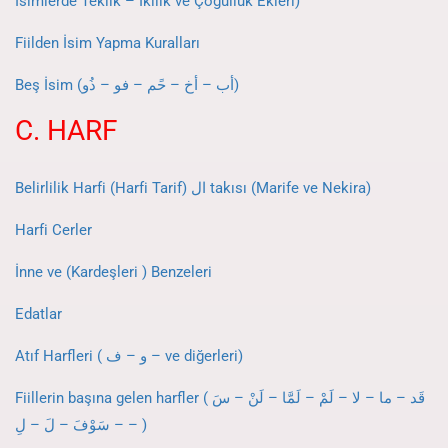
İsimlerde Teklik – İkilik ve Çoğulluk Ekleri)
Fiilden İsim Yapma Kuralları
Beş İsim (أب – أخ – حًم – فو – ذُو)
C. HARF
Belirlilik Harfi (Harfi Tarif) ال takısı (Marife ve Nekira)
Harfi Cerler
İnne ve (Kardeşleri ) Benzeleri
Edatlar
Atıf Harfleri ( و – ف – ve diğerleri)
Fiillerin başına gelen harfler ( قَد – ما – لا – لَمْ – لَمَّا – لَنْ – سَ
– سَوْفَ – لَ – لِ – )