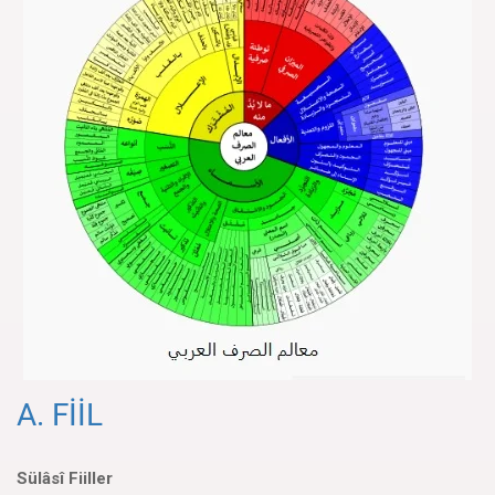
A. FİİL
Sülâsî Fiiller