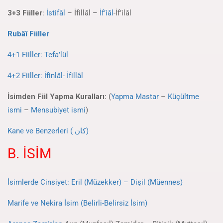
3+3 Fiiller
:
İstifâl
– İfillâl –
İf’iâl
-İf’ilâl
Rubâî Fiiller
4+1 Fiiller: Tefa’lül
4+2 Fiiller: İfinlâl- İfillâl
İsimden Fiil Yapma Kuralları:
(
Yapma Mastar
–
Küçültme
ismi
–
Mensubiyet ismi
)
Kane ve Benzerleri ( كان)
B. İSİM
İsimlerde Cinsiyet: Eril (Müzekker) – Dişil (Müennes)
Marife ve Nekira İsim (Belirli-Belirsiz İsim)