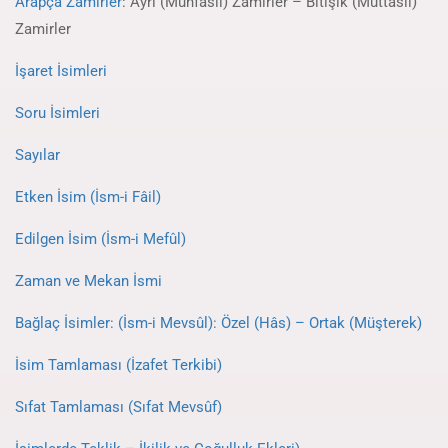
Arapça Zamirler
: Ayrı (Munfasıl) Zamirler – Bitişik (Muttasıl)
Zamirler
İşaret İsimleri
Soru İsimleri
Sayılar
Etken İsim (İsm-i Fâil)
Edilgen İsim (İsm-i Mefûl)
Zaman ve Mekan İsmi
Bağlaç İsimler: (İsm-i Mevsûl): Özel (Hâs) – Ortak (Müşterek)
İsim Tamlaması (İzafet Terkibi)
Sıfat Tamlaması (Sıfat Mevsûf)