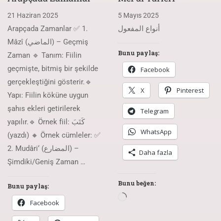
21 Haziran 2025
5 Mayıs 2025
Arapçada Zamanlar ✅ 1.
أنواع المفعول
Mâzî (الماضي) – Geçmiş
Bunu paylaş:
Zaman 🔹 Tanım: Fiilin
geçmişte, bitmiş bir şekilde
Facebook
gerçekleştiğini gösterir.🔹
X
Pinterest
Yapı: Fiilin köküne uygun
şahıs ekleri getirilerek
Telegram
yapılır.🔹 Örnek fiil: كَتَبَ
WhatsApp
(yazdı) 🔸 Örnek cümleler: ✅
2. Mudâri‘ (المضارع) –
Daha fazla
Şimdiki/Geniş Zaman …
Bunu beğen:
Bunu paylaş:
Facebook