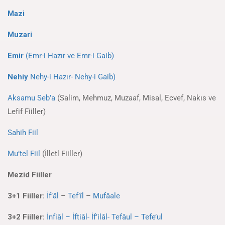
Mazi
Muzari
Emir
(Emr-i Hazır ve Emr-i Gaib)
Nehiy
Nehy-i Hazır- Nehy-i Gaib)
Aksamu Seb’a
(Salim, Mehmuz, Muzaaf, Misal, Ecvef, Nakıs ve
Lefif Fiiller)
Sahih Fiil
Mu’tel Fiil
(İlletl Fiiller)
Mezid Fiiller
3+1 Fiiller
:
İf’âl
–
Tef’îl
–
Mufâale
3+2 Fiiller
:
İnfiâl – İftiâl- İf’ilâl-
Tefâul – Tefe’ul