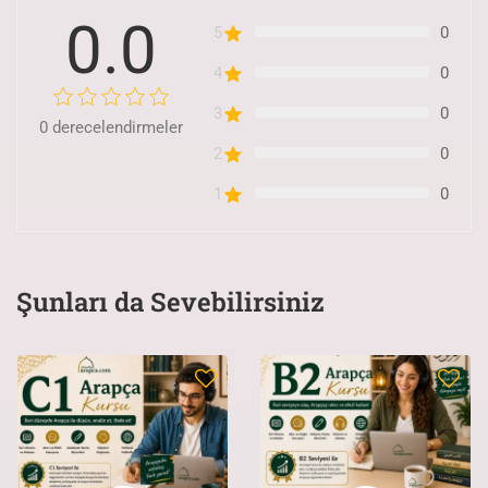
0.0
5
0
4
0
3
0
0
derecelendirmeler
2
0
1
0
Şunları da Sevebilirsiniz