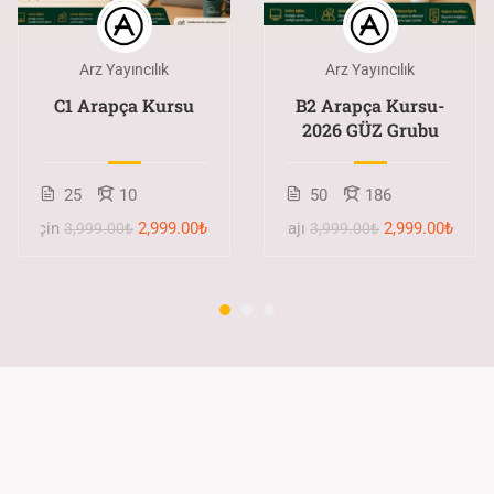
Arz Yayıncılık
Arz Yayıncılık
C1 Arapça Kursu
B2 Arapça Kursu-
2026 GÜZ Grubu
25
10
50
186
süre için
2,999.00₺
Erken kayıt avantajı
2,999.00₺
3,999.00₺
3,999.00₺