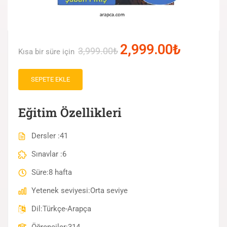
2,999.00₺
3,999.00₺
Kısa bir süre için
SEPETE EKLE
Eğitim Özellikleri
Dersler
41
Sınavlar
6
Süre
8 hafta
Yetenek seviyesi
Orta seviye
Dil
Türkçe-Arapça