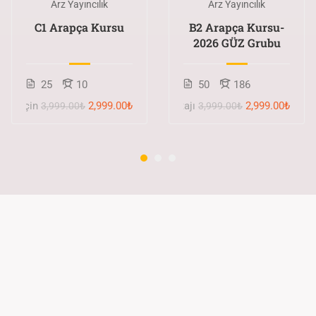
Arz Yayıncılık
Arz Yayıncılık
C1 Arapça Kursu
B2 Arapça Kursu-
2026 GÜZ Grubu
25
10
50
186
süre için
2,999.00₺
Erken kayıt avantajı
2,999.00₺
3,999.00₺
3,999.00₺