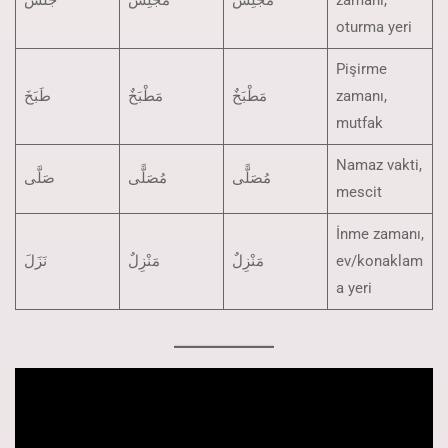
جَلَسَ
مَجْلِسٌ
مَجْلِسٌ
zamanı,
oturma yeri
Pişirme
طَبَخَ
مَطْبَخٌ
مَطْبَخٌ
zamanı,
mutfak
Namaz vakti,
مُصَلًّى
مُصَلًّى
صَلَّى
mescit
İnme zamanı,
نَزَلَ
مَنْزِلٌ
مَنْزِلٌ
ev/konaklam
a yeri