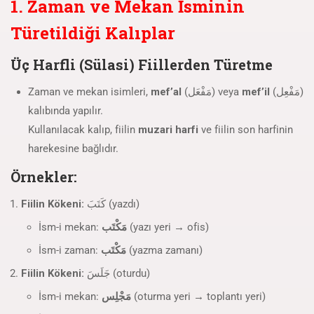
1. Zaman ve Mekan İsminin
Türetildiği Kalıplar
Üç Harfli (Sülasi) Fiillerden Türetme
Zaman ve mekan isimleri,
mef’al
(مَفْعَل) veya
mef’il
(مَفْعِل)
kalıbında yapılır.
Kullanılacak kalıp, fiilin
muzari harfi
ve fiilin son harfinin
harekesine bağlıdır.
Örnekler:
Fiilin Kökeni:
كَتَبَ (yazdı)
İsm-i mekan:
مَكْتَب
(yazı yeri → ofis)
İsm-i zaman:
مَكْتَب
(yazma zamanı)
Fiilin Kökeni:
جَلَسَ (oturdu)
İsm-i mekan:
مَجْلِس
(oturma yeri → toplantı yeri)