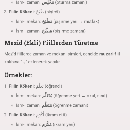
İsm-i zaman:
مَجْلِس
(oturma zamanı)
Fiilin Kökeni:
طَبَخَ (pişirdi)
İsm-i mekan:
مَطْبَخ
(pişirme yeri → mutfak)
İsm-i zaman:
مَطْبَخ
(pişirme zamanı)
Mezîd (Ekli) Fiillerden Türetme
Mezîd fiillerde zaman ve mekan isimleri, genelde
muzari fiil
kalıbına “مـ” eklenerek yapılır.
Örnekler:
Fiilin Kökeni:
تَعَلَّمَ (öğrendi)
İsm-i mekan:
مُتَعَلَّم
(öğrenme yeri → okul, sınıf)
İsm-i zaman:
مُتَعَلَّم
(öğrenme zamanı)
Fiilin Kökeni:
أَكْرَمَ (ikram etti)
İsm-i mekan:
مُكْرَم
(ikram yeri)