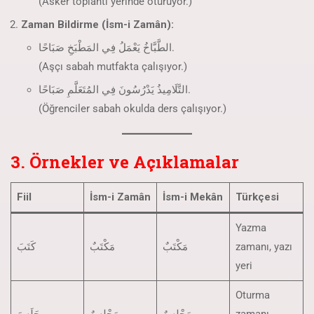
(Asker toplantı yerinde oturuyor.)
Zaman Bildirme (İsm-i Zamân):
الطَّبَّاخُ يَعْمَلُ فِي المَطْبَخِ صَبَاحًا.
(Aşçı sabah mutfakta çalışıyor.)
التَّلَامِيذُ يَدْرُسُونَ فِي المُتَعَلَّمِ صَبَاحًا.
(Öğrenciler sabah okulda ders çalışıyor.)
3. Örnekler ve Açıklamalar
Fiil
İsm-i Zamân
İsm-i Mekân
Türkçesi
Yazma
كَتَبَ
مَكْتَبٌ
مَكْتَبٌ
zamanı, yazı
yeri
Oturma