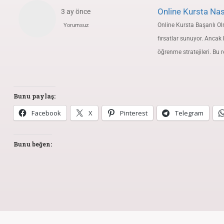
Online Kursta Nası
3 ay önce
Online Kursta Başarılı O
Yorumsuz
fırsatlar sunuyor. Ancak
öğrenme stratejileri. Bu
Bunu paylaş:
Facebook
X
Pinterest
Telegram
Bunu beğen: