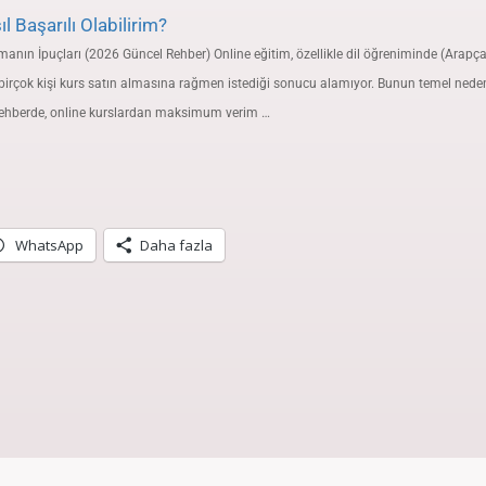
l Başarılı Olabilirim?
lmanın İpuçları (2026 Güncel Rehber) Online eğitim, özellikle dil öğreniminde (Arapç
 birçok kişi kurs satın almasına rağmen istediği sonucu alamıyor. Bunun temel neden
 rehberde, online kurslardan maksimum verim …
WhatsApp
Daha fazla