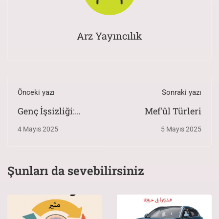
Arz Yayıncılık
Önceki yazı
Sonraki yazı
Genç İşsizliği:
Mef'ûl Türleri
Nedenleri ve
4 Mayıs 2025
5 Mayıs 2025
Çözümleri
Şunları da sevebilirsiniz