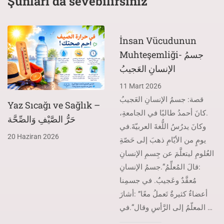
Şunları da sevebilirsiniz
İnsan Vücudunun
Muhteşemliği- جسمُ
الإنسانِ العَجيبُ
11 Mart 2026
قصة: جسمُ الإنسانِ العَجيبُ
Yaz Sıcağı ve Sağlık –
.كانَ أحمدُ طالبًا في الجامعةِ،
حَرُّ الصَّيْفِ وَالصِّحَّة
وكانَ يدرُسُ اللُّغةَ العربيّةَ.في
20 Haziran 2026
يومٍ من الأيّامِ ذهبَ إلى حَصّةِ
العُلومِ ليتعلَّمَ عن جِسمِ الإنسانِ
:قالَ المُعلِّمُ“.جسمُ الإنسانِ
مُعقَّدٌ وعَجيبٌ. في جسمِنا
أعضاءٌ كثيرةٌ تَعملُ معًا” :أشارَ
المعلّمُ إلى الرَّأسِ وقال“.في …