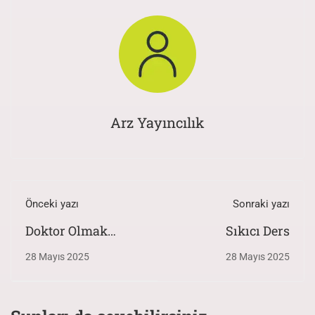
Arz Yayıncılık
Önceki yazı
Sonraki yazı
Doktor Olmak
Sıkıcı Ders
İstiyorum
28 Mayıs 2025
28 Mayıs 2025