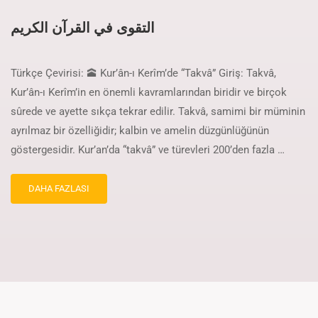
التقوى في القرآن الكريم
Türkçe Çevirisi: 🕋 Kur’ân-ı Kerîm’de “Takvâ” Giriş: Takvâ,
Kur’ân-ı Kerîm’in en önemli kavramlarından biridir ve birçok
sûrede ve ayette sıkça tekrar edilir. Takvâ, samimi bir müminin
ayrılmaz bir özelliğidir; kalbin ve amelin düzgünlüğünün
göstergesidir. Kur’an’da “takvâ” ve türevleri 200’den fazla …
DAHA FAZLASI