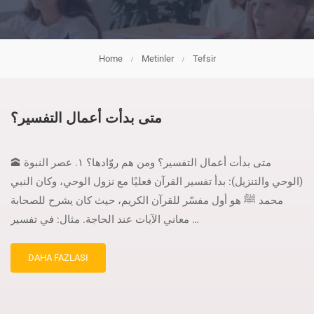
Home
Metinler
Tefsir
متى بدأت أعمال التفسير؟
🕋 متى بدأت أعمال التفسير؟ ومن هم روّادها؟ ١. عصر النبوة
(الوحي والتنزيل): بدأ تفسير القرآن فعليًا مع نزول الوحي، وكان النبي
محمد ﷺ هو أول مفسّر للقرآن الكريم، حيث كان يشرح للصحابة
معاني الآيات عند الحاجة. مثال: في تفسير …
DAHA FAZLASI