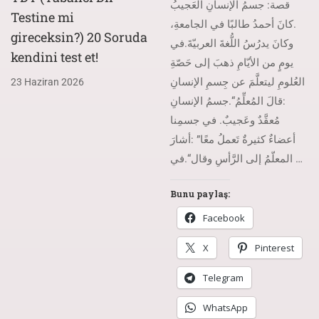
قصة: جسمُ الإنسانِ العَجيبُ
Testine mi
.كانَ أحمدُ طالبًا في الجامعةِ،
gireceksin?) 20 Soruda
وكانَ يدرُسُ اللُّغةَ العربيّةَ.في
kendini test et!
يومٍ من الأيّامِ ذهبَ إلى حَصّةِ
العُلومِ ليتعلَّمَ عن جِسمِ الإنسانِ
23 Haziran 2026
:قالَ المُعلِّمُ“.جسمُ الإنسانِ
مُعقَّدٌ وعَجيبٌ. في جسمِنا
أعضاءٌ كثيرةٌ تَعملُ معًا” :أشارَ
المعلّمُ إلى الرَّأسِ وقال“.في …
Bunu paylaş:
Facebook
X
Pinterest
Telegram
WhatsApp