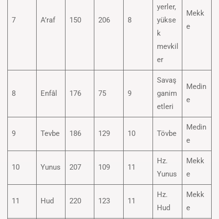
yerler,
Mekk
7
A’raf
150
206
8
yükse
e
k
mevkil
er
Savaş
Medin
8
Enfâl
176
75
9
ganim
e
etleri
Medin
9
Tevbe
186
129
10
Tövbe
e
Hz.
Mekk
10
Yunus
207
109
11
Yunus
e
Hz.
Mekk
11
Hud
220
123
11
Hud
e