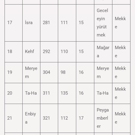
Gecel
eyin
Mekk
17
İsra
281
111
15
yürüt
e
mek
Mağar
Mekk
18
Kehf
292
110
15
a
e
Merye
Merye
Mekk
19
304
98
16
m
m
e
Mekk
20
Ta-Ha
311
135
16
Ta-Ha
e
Peyga
Enbiy
Mekk
21
321
112
17
mberl
a
e
er