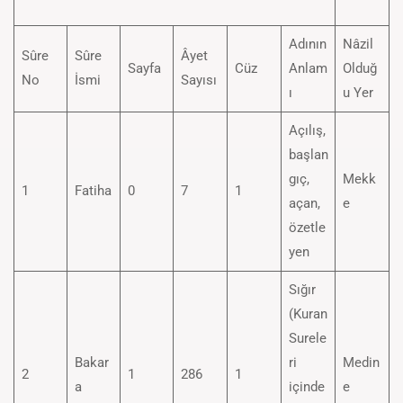
Adının
Nâzil
Sûre
Sûre
Âyet
Sayfa
Cüz
Anlam
Olduğ
No
İsmi
Sayısı
ı
u Yer
Açılış,
başlan
gıç,
Mekk
1
Fatiha
0
7
1
açan,
e
özetle
yen
Sığır
(Kuran
Surele
Bakar
ri
Medin
2
1
286
1
a
içinde
e