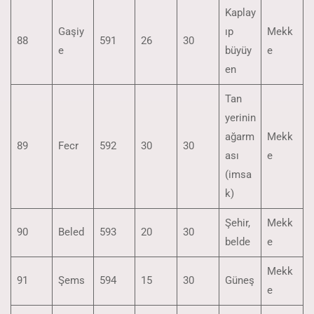
Kaplay
Gaşiy
ıp
Mekk
88
591
26
30
e
büyüy
e
en
Tan
yerinin
ağarm
Mekk
89
Fecr
592
30
30
ası
e
(imsa
k)
Şehir,
Mekk
90
Beled
593
20
30
belde
e
Mekk
91
Şems
594
15
30
Güneş
e