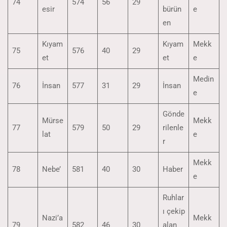
74
574
56
29
esir
bürün
e
en
Kıyam
Kıyam
Mekk
75
576
40
29
et
et
e
Medin
76
İnsan
577
31
29
İnsan
e
Gönde
Mürse
Mekk
77
579
50
29
rilenle
lat
e
r
Mekk
78
Nebe’
581
40
30
Haber
e
Ruhlar
ı çekip
Nazi’a
Mekk
79
582
46
30
alan