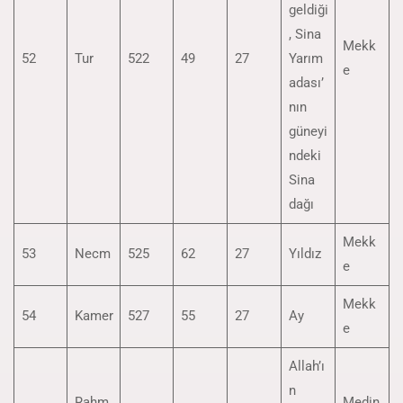
geldiği
, Sina
Mekk
52
Tur
522
49
27
Yarım
e
adası’
nın
güneyi
ndeki
Sina
dağı
Mekk
53
Necm
525
62
27
Yıldız
e
Mekk
54
Kamer
527
55
27
Ay
e
Allah’ı
n
Rahm
Medin