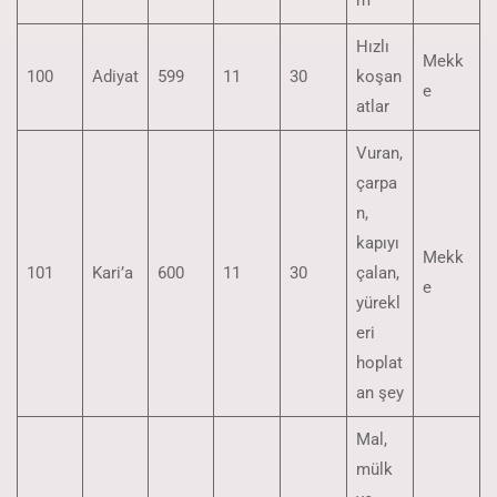
m
Hızlı
Mekk
100
Adiyat
599
11
30
koşan
e
atlar
Vuran,
çarpa
n,
kapıyı
Mekk
101
Kari’a
600
11
30
çalan,
e
yürekl
eri
hoplat
an şey
Mal,
mülk