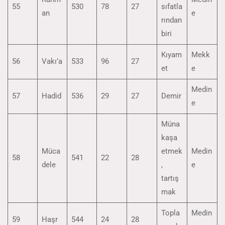
55
530
78
27
sıfatla
an
e
rından
biri
Kıyam
Mekk
56
Vakı’a
533
96
27
et
e
Medin
57
Hadid
536
29
27
Demir
e
Müna
kaşa
Müca
etmek
Medin
58
541
22
28
dele
,
e
tartış
mak
Topla
Medin
59
Haşr
544
24
28