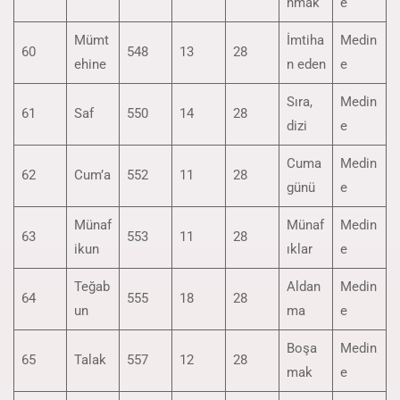
nmak
e
Mümt
İmtiha
Medin
60
548
13
28
ehine
n eden
e
Sıra,
Medin
61
Saf
550
14
28
dizi
e
Cuma
Medin
62
Cum’a
552
11
28
günü
e
Münaf
Münaf
Medin
63
553
11
28
ikun
ıklar
e
Teğab
Aldan
Medin
64
555
18
28
un
ma
e
Boşa
Medin
65
Talak
557
12
28
mak
e