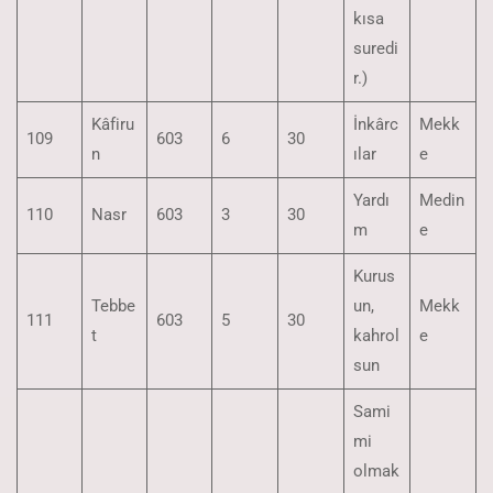
kısa
suredi
r.)
Kâfiru
İnkârc
Mekk
109
603
6
30
n
ılar
e
Yardı
Medin
110
Nasr
603
3
30
m
e
Kurus
Tebbe
un,
Mekk
111
603
5
30
t
kahrol
e
sun
Sami
mi
olmak