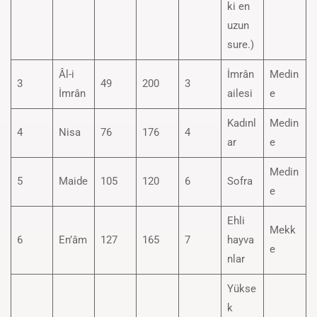
ki en
uzun
sure.)
Âl-i
İmrân
Medin
3
49
200
3
İmrân
ailesi
e
Kadınl
Medin
4
Nisa
76
176
4
ar
e
Medin
5
Maide
105
120
6
Sofra
e
Ehli
Mekk
6
En’âm
127
165
7
hayva
e
nlar
Yükse
k