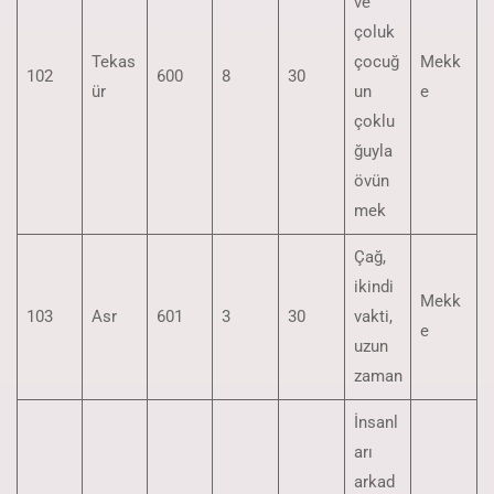
ve
çoluk
Tekas
çocuğ
Mekk
102
600
8
30
ür
un
e
çoklu
ğuyla
övün
mek
Çağ,
ikindi
Mekk
103
Asr
601
3
30
vakti,
e
uzun
zaman
İnsanl
arı
arkad