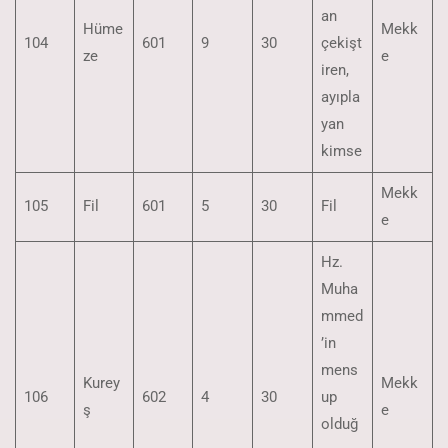
an
Hüme
Mekk
104
601
9
30
çekişt
ze
e
iren,
ayıpla
yan
kimse
Mekk
105
Fil
601
5
30
Fil
e
Hz.
Muha
mmed
’in
mens
Kurey
Mekk
106
602
4
30
up
ş
e
olduğ