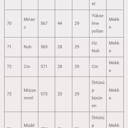
et
Yükse
Me’ari
Mekk
70
567
44
29
lme
c
e
yolları
Hz.
Mekk
71
Nuh
569
28
29
Nuh
e
Mekk
72
Cin
571
28
29
Cin
e
Örtünü
Müzze
p
Mekk
73
573
20
29
mmil
bürün
e
en
Örtünü
Müdd
p
Mekk