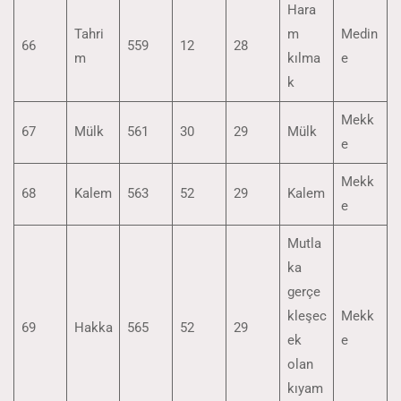
Hara
Tahri
m
Medin
66
559
12
28
m
kılma
e
k
Mekk
67
Mülk
561
30
29
Mülk
e
Mekk
68
Kalem
563
52
29
Kalem
e
Mutla
ka
gerçe
kleşec
Mekk
69
Hakka
565
52
29
ek
e
olan
kıyam