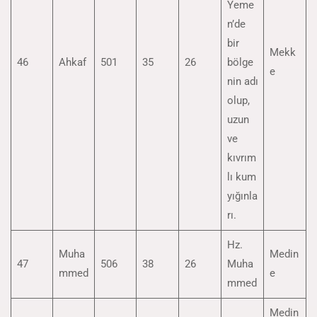
Yeme
n’de
bir
Mekk
46
Ahkaf
501
35
26
bölge
e
nin adı
olup,
uzun
ve
kıvrım
lı kum
yığınla
rı.
Hz.
Muha
Medin
47
506
38
26
Muha
mmed
e
mmed
Medin