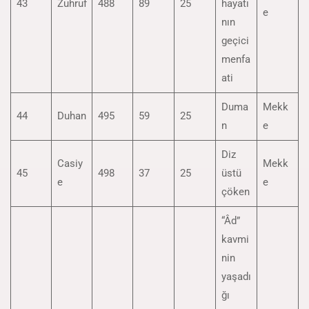
43
Zuhruf
488
89
25
hayatı
e
nın
geçici
menfa
ati
Duma
Mekk
44
Duhan
495
59
25
n
e
Diz
Casiy
Mekk
45
498
37
25
üstü
e
e
çöken
“Âd”
kavmi
nin
yaşadı
ğı