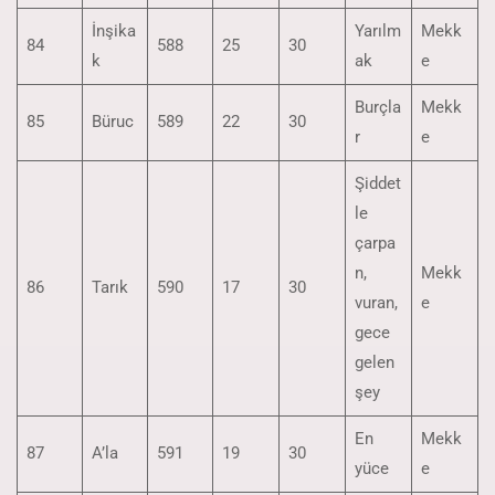
İnşika
Yarılm
Mekk
84
588
25
30
k
ak
e
Burçla
Mekk
85
Büruc
589
22
30
r
e
Şiddet
le
çarpa
n,
Mekk
86
Tarık
590
17
30
vuran,
e
gece
gelen
şey
En
Mekk
87
A’la
591
19
30
yüce
e