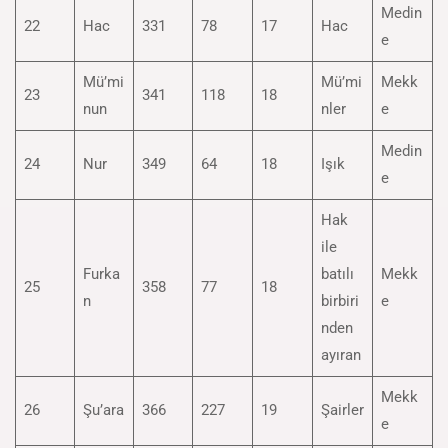
Medin
22
Hac
331
78
17
Hac
e
Mü’mi
Mü’mi
Mekk
23
341
118
18
nun
nler
e
Medin
24
Nur
349
64
18
Işık
e
Hak
ile
Furka
batılı
Mekk
25
358
77
18
n
birbiri
e
nden
ayıran
Mekk
26
Şu’ara
366
227
19
Şairler
e