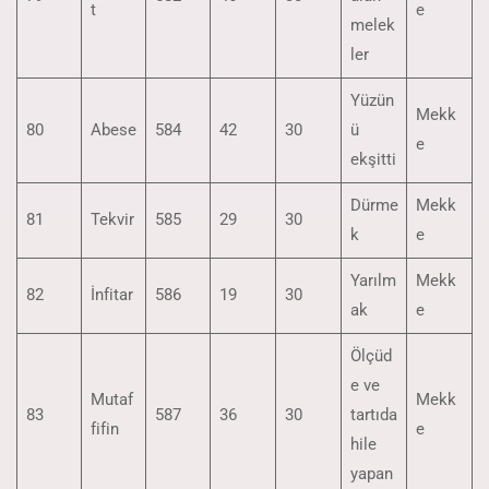
t
e
melek
ler
Yüzün
Mekk
80
Abese
584
42
30
ü
e
ekşitti
Dürme
Mekk
81
Tekvir
585
29
30
k
e
Yarılm
Mekk
82
İnfitar
586
19
30
ak
e
Ölçüd
e ve
Mutaf
Mekk
83
587
36
30
tartıda
fifin
e
hile
yapan