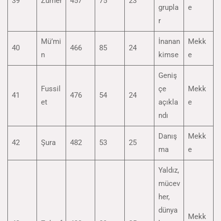
39
Zümer
457
75
23
grupla
e
r
Mü’mi
İnanan
Mekk
40
466
85
24
n
kimse
e
Geniş
Fussil
çe
Mekk
41
476
54
24
et
açıkla
e
ndı
Danış
Mekk
42
Şura
482
53
25
ma
e
Yaldız,
mücev
her,
dünya
Mekk