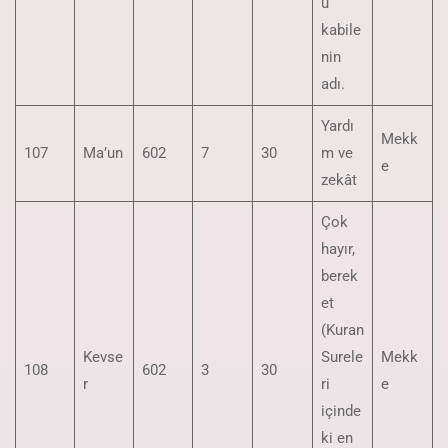
u
kabile
nin
adı.
Yardı
Mekk
107
Ma’un
602
7
30
m ve
e
zekât
Çok
hayır,
berek
et
(Kuran
Kevse
Surele
Mekk
108
602
3
30
r
ri
e
içinde
ki en