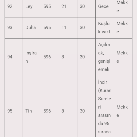
Mekk
92
Leyl
595
21
30
Gece
e
Kuşlu
Mekk
93
Duha
595
11
30
k vakti
e
Açılm
İnşira
ak,
Mekk
94
596
8
30
h
genişl
e
emek
İncir
(Kuran
Surele
ri
Mekk
95
Tin
596
8
30
arasın
e
da 95
sırada