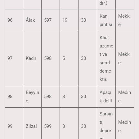
dır.)
Kan
Mekk
96
Âlak
597
19
30
pıhtısı
e
Kadr,
azame
t ve
Mekk
97
Kadir
598
5
30
şeref
e
deme
ktir.
Beyyin
Apaçı
Medin
98
598
8
30
e
k delil
e
Sarsın
tı,
Medin
99
Zilzal
599
8
30
depre
e