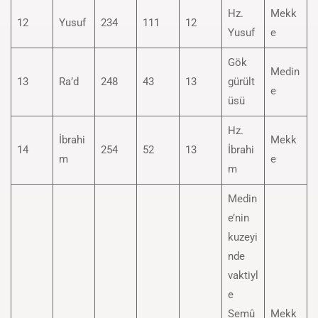
Hz.
Mekk
12
Yusuf
234
111
12
Yusuf
e
Gök
Medin
13
Ra’d
248
43
13
gürült
e
üsü
Hz.
İbrahi
Mekk
14
254
52
13
İbrahi
m
e
m
Medin
e’nin
kuzeyi
nde
vaktiyl
e
Semû
Mekk