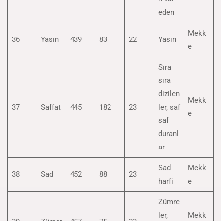
eden
Mekk
36
Yasin
439
83
22
Yasin
e
Sıra
sıra
dizilen
Mekk
37
Saffat
445
182
23
ler, saf
e
saf
duranl
ar
Sad
Mekk
38
Sad
452
88
23
harfi
e
Zümre
ler,
Mekk