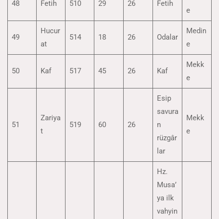
48
Fetih
510
29
26
Fetih
e
Hucur
Medin
49
514
18
26
Odalar
at
e
Mekk
50
Kaf
517
45
26
Kaf
e
Esip
savura
Zariya
Mekk
51
519
60
26
n
t
e
rüzgâr
lar
Hz.
Musa’
ya ilk
vahyin