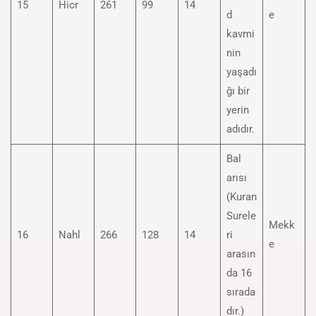
15
Hicr
261
99
14
d
e
kavmi
nin
yaşadı
ğı bir
yerin
adıdır.
Bal
arısı
(Kuran
Surele
Mekk
16
Nahl
266
128
14
ri
e
arasın
da 16
sırada
dır.)