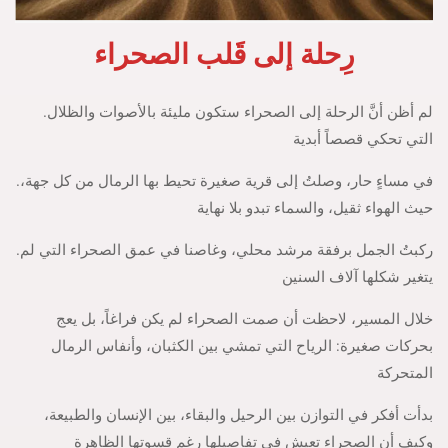
رِحلة إلى قَلب الصحراء
.لم أظن أنَّ الرحلة إلى الصحراء ستكون مليئة بالأصوات والظلال
التي تحكي قصصاً أبدية
.في مساءٍ حار، وصلتُ إلى قرية صغيرة تحيط بها الرمال من كل جهة،
حيث الهواء ثقيل، والسماء تبدو بلا نهاية
.ركبتُ الجمل برفقة مرشد محلي، وغاصنا في عمق الصحراء التي لم
يتغير شكلها آلاف السنين
خلال المسير، لاحظت أن صمت الصحراء لم يكن فراغاً، بل يعج
بحركات صغيرة: الرياح التي تمشي بين الكثبان، وأنفاس الرمال
المتحركة
بدأت أفكر في التوازن بين الرحيل والبقاء، بين الإنسان والطبيعة،
وكيف أن الصحراء تعيش في تفاصيلها رغم قسوتها الظاهرة