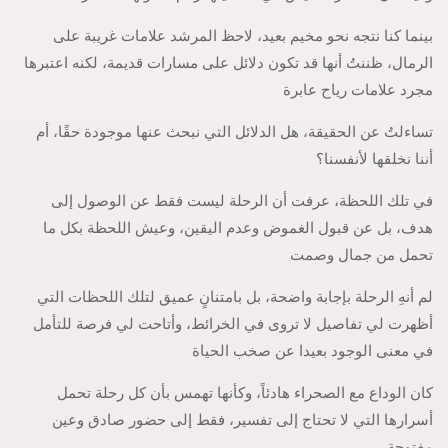
بينما كنا نتجه نحو مخيم بعيد، لاحظ المرشد علامات غريبة على
الرمال، ظننتُ أنها قد تكون دلائل على مسارات قديمة، لكنه اعتبرها
مجرد علامات رياح عابرة
تساءلتُ عن الحقيقة، هل الدلائل التي نبحث عنها موجودة حقًا، أم
أننا نخلقها لأنفسنا؟
في تلك اللحظة، عرفت أن الرحلة ليست فقط عن الوصول إلى
هدف، بل عن قبول الغموض وعدم اليقين، وعيش اللحظة بكل ما
تحمل من جمال وصمت
لم أنهِ الرحلة بإجابة واضحة، بل بامتنانٍ عميق لتلك اللحظات التي
أظهرت لي تفاصيل لا تروى في الخرائط، وأتاحت لي فرصة للتأمل
في معنى الوجود بعيدا عن صخب الحياة
كان الوداع مع الصحراء هادئاً، وكأنها تهمس بأن كل رحلة تحمل
أسرارها التي لا تحتاج إلى تفسير، فقط إلى حضور صادق وعين
مفتوحة