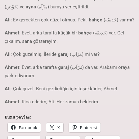
(حَوْض) ve
ayna
(مِرْآة) buraya yerleştirildi.
Ali:
Ev gerçekten çok güzel olmuş. Peki,
bahçe
(حَدِيقَة) var mı?
Ahmet:
Evet, arka tarafta küçük bir
bahçe
(حَدِيقَة) var. Gel
çıkalım, sana göstereyim.
Ali:
Çok güzelmiş. İleride
garaj
(مَرْآب) mi var?
Ahmet:
Evet, arka tarafta
garaj
(مَرْآب) da var. Arabamı oraya
park ediyorum.
Ali:
Çok güzel. Beni gezdirdiğin için teşekkürler, Ahmet.
Ahmet:
Rica ederim, Ali. Her zaman beklerim.
Bunu paylaş:
Facebook
X
Pinterest