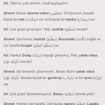
Ali:
Tabii ki, çok isterim. Hadi başlayalım.
Ahmet:
Burası
oturma odası
(مَجْلِس). Görüyorsun, burada
büyük bir
halı
(سَجَّادَة) var ve köşede bir
lamba
(مِصْبَاح) var.
Ali:
Çok güzel görünüyor. Peki,
mutfak
(مَطْبَخ) nerede?
Ahmet:
İşte burası
mutfak
(مَطْبَخ).
Buzdolabı
(ثَلَّاجَة) sağda ve
sol tarafta
tezgah
(سَطْح الطَبْخ) var.
Ali:
Harika!
Dolap
(خِزَانَة) bayağı genişmiş. Peki,
yatak odası
(غُرْفَة نَوْم) nerede?
Ahmet:
Gel benimle, göstereyim. Burası bizim
yatak odası
(غُرْفَة نَوْم). Burada büyük bir
gardırop
(دُولَاب) ve bir
ayna
(مِرْآة)
var.
Ali:
Çok güzel düzenlemişsiniz.
Banyo
(حَمَّام) nerede peki?
Ahmet:
Hemen yan tarafta. İşte burası
banyo
(حَمَّام).
Lavabo