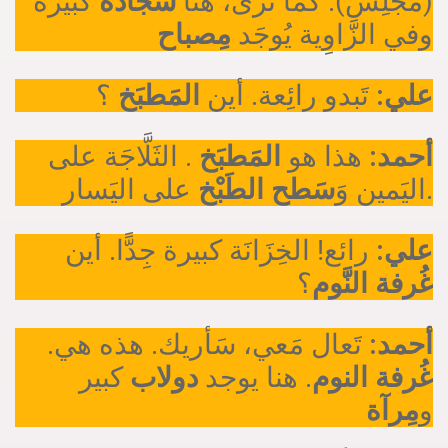
(مَجْلِس). كَما تَرى، هُنا
سَجّادة
كبيرة
وفي الزَّاوِية يُوجَد
مِصباح
علي:
تَبدو رائِعة. أين
المَطبَخ
؟
أحمد:
هذا هو
المَطبَخ
. الثَلَّاجَة على
على اليَسار.
اليَمين وَ
سَطح الطَبْخ
علي:
رائع! الخِزَانَة كبيرة جِدًّا. أين
غُرفة النَّوم
؟
.
تَعال مَعي، سَأريك. هذه هي
أحمد:
غُرفة النوم
. هنا يوجد
دولاب
كبير
و
مِرآة