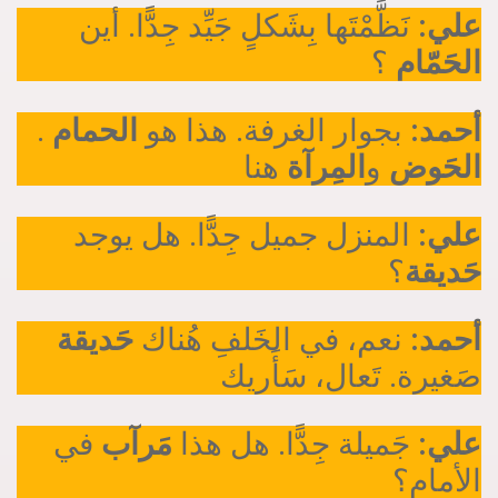
علي:
نَظَّمْتَها بِشَكلٍ جَيِّد جِدًّا. أين
الحَمّام
؟
.
الحمام
بجوار الغرفة. هذا هو
أحمد:
الحَوض
و
المِرآة
هنا
علي:
المنزل جميل جِدًّا. هل يوجد
حَديقة
؟
أحمد:
نعم، في الخَلفِ هُناك
حَديقة
صَغيرة. تَعال، سَأَريك
علي:
جَميلة جِدًّا. هل هذا
مَرآب
في
الأمام؟