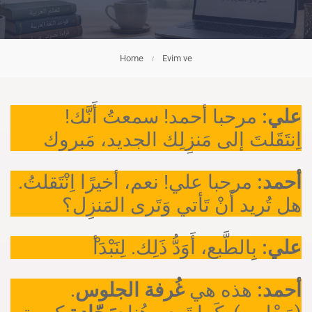
Home
Evim ve
!
مرحبا أحمد! سمعتُ أَنَّك
علي:
اِنتَقَلتَ إلى مَنزِلِك الجديد، مَبروك
أحمد:
مرحبا علي! نعم، أخيرًا اِنْتَقلتُ.
هل تُريد أَنْ تَأتي وَتَرى المَنزِل؟
علي:
بِالطَّبع، أَوَدُّ ذَلِك. لِنَبْدَأ
.
غُرفة الجلوس
هذه هي
أحمد: