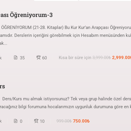
çası Öğreniyorum-3
ĞRENİYORUM (21-28. Kitaplar) Bu Kur Kur’an Arapçası Öğreniyorum
vamıdır. Derslerin içeriğini görebilmek için Hesabım menüsünden kull
k...
Kısa bir süre için
3,999.00₺
2,999.00
k
35
60
rs
 Ders/Kurs mu almak istiyorsunuz? Tek veya grup halinde özel der
uracağınız bilgi forumuna hocalarımızın uygunluk durumuna göre en k
999.00₺
750.00₺
k
0
10