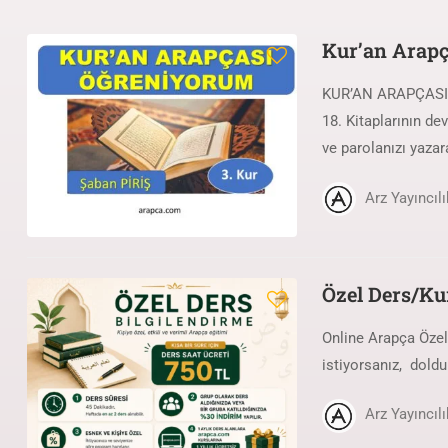
Kur’an Arap
KUR’AN ARAPÇASI Ö
18. Kitaplarının de
ve parolanızı yazara
Arz Yayıncılı
Özel Ders/Ku
Online Arapça Özel
istiyorsanız, dold
Arz Yayıncılı