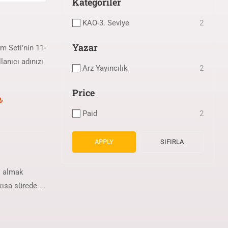
Kategoriler
KAO-3. Seviye
2
Yazar
 Seti’nin 11-
anıcı adınızı
Arz Yayıncılık
2
Price
₺
Paid
2
APPLY
SIFIRLA
s almak
ısa sürede ...