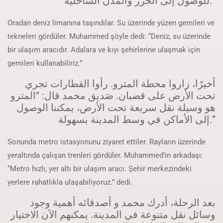
للوصول إلى الجزر والمدن الساحلية.”
Oradan deniz limanına taşındılar. Su üzerinde yüzen gemileri ve
tekneleri gördüler. Muhammed şöyle dedi: “Deniz, su üzerinde
bir ulaşım aracıdır. Adalara ve kıyı şehirlerine ulaşmak için
gemileri kullanabiliriz.”
أخيرًا، زاروا محطة المترو. رأوا القطارات تجري
تحت الأرض على قضبان. صَديق مخمد قال: “المترو
هو وسيلة نقل سريعة تحت الأرض، يمكننا الوصول
إلى الأماكن في وسط المدينة بسهولة.”
Sonunda metro istasyonunu ziyaret ettiler. Rayların üzerinde
yeraltında çalışan trenleri gördüler. Muhammed’in arkadaşı:
“Metro hızlı, yer altı bir ulaşım aracı. Şehir merkezindeki
yerlere rahatlıkla ulaşabiliyoruz.” dedi.
بعد الرحلة، أدرك محمد و أصدقائه أهمية وجود
وسائل نقل متنوعة في المدينة. يمكنهم الآن الاختيار