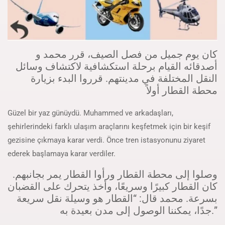
كان يوم جميل من فصل الصيف، قرر محمد و
أصدقائه القيام برحلة استكشافية لاكتشاف وسائل
النقل المختلفة في مدينتهم. قرروا البدء بزيارة
محطة القطار أولاً
Güzel bir yaz günüydü. Muhammed ve arkadaşları,
şehirlerindeki farklı ulaşım araçlarını keşfetmek için bir keşif
gezisine çıkmaya karar verdi. Önce tren istasyonunu ziyaret
ederek başlamaya karar verdiler.
وصلوا إلى محطة القطار ورأوا القطار يمر بجانبهم.
كان القطار كبيرًا وسريعًا، وأخذ يتحرك على القضبان
بسرعة. محمد قال: “القطار هو وسيلة نقل سريعة
جدًا، يمكننا الوصول إلى مدن بعيدة به.”