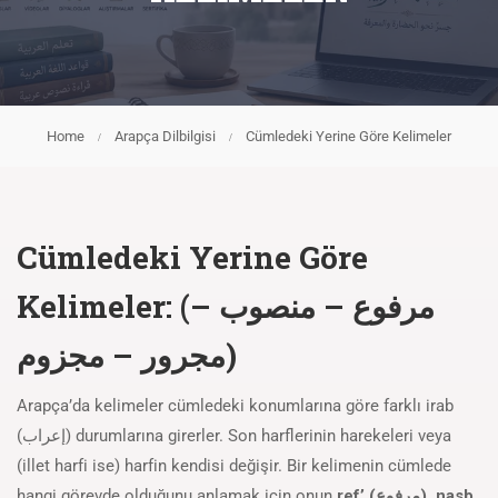
Home
Arapça Dilbilgisi
Cümledeki Yerine Göre Kelimeler
Cümledeki Yerine Göre
Kelimeler: (مرفوع – منصوب –
مجرور – مجزوم)
Arapça’da kelimeler cümledeki konumlarına göre farklı irab
(إعراب) durumlarına girerler. Son harflerinin harekeleri veya
(illet harfi ise) harfin kendisi değişir. Bir kelimenin cümlede
hangi görevde olduğunu anlamak için onun
ref’ (مرفوع), nasb