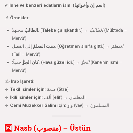
✔
İnne ve benzeri edatların ismi (اسم إن وأخواتها)
📌
Örnekler:
الطالبُ
مجتهدٌ. (
Talebe çalışkandır.
) →
الطالبُ
(Mübteda –
Mervû’)
ذهبَ المعلمُ
إلى الفصلِ. (
Öğretmen sınıfa gitti.
) →
المعلمُ
(Fâil – Mervû’)
كان الجوُّ
جميلًا. (
Hava güzel idi.
) →
الجوُّ
(Kâne’nin ismi –
Mervû’)
✍
İrab İşareti:
🔹
Tekil isimler için:
ضمة (
ötre
)
🔹
İkili isimler için:
ألف (
elif
) → المعلمانِ
🔹
Cemi Müzekker Salim için:
واو (
vav
) → المسلمونَ
2️⃣ Nasb (منصوب) – Üstün