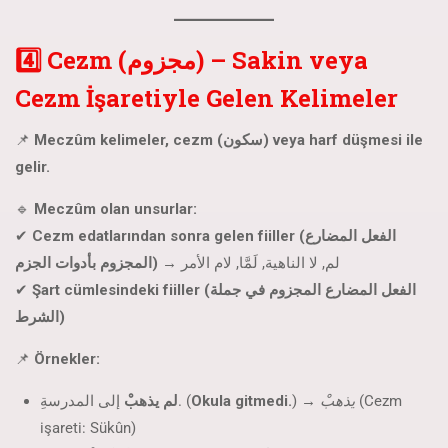
4️⃣ Cezm (مجزوم) – Sakin veya
Cezm İşaretiyle Gelen Kelimeler
📌
Meczûm kelimeler, cezm (سكون) veya harf düşmesi ile
gelir.
🔹
Meczûm olan unsurlar:
✔
Cezm edatlarından sonra gelen fiiller (الفعل المضارع
→ لم, لا الناهية, لَمَّا, لام الأمر
المجزوم بأدوات الجزم)
✔
Şart cümlesindeki fiiller (الفعل المضارع المجزوم في جملة
الشرط)
📌
Örnekler:
لم يذهبْ
إلى المدرسةِ. (
Okula gitmedi.
) →
يذهبْ
(Cezm
işareti: Sükûn)