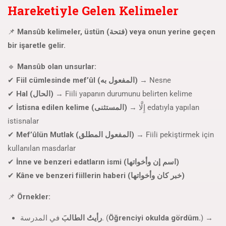
Hareketiyle Gelen Kelimeler
📌
Mansûb kelimeler, üstün (فتحة) veya onun yerine geçen
bir işaretle gelir.
🔹
Mansûb olan unsurlar:
✔
Fiil cümlesinde mef’ûl (المفعول به)
→ Nesne
✔
Hal (الحال)
→ Fiili yapanın durumunu belirten kelime
✔
İstisna edilen kelime (المستثنى)
→ إِلَّا edatıyla yapılan
istisnalar
✔
Mef’ûlün Mutlak (المفعول المطلق)
→ Fiili pekiştirmek için
kullanılan masdarlar
✔
İnne ve benzeri edatların ismi (اسم إن وأخواتها)
✔
Kâne ve benzeri fiillerin haberi (خبر كان وأخواتها)
📌
Örnekler:
رأيتُ الطالبَ
في المدرسة. (
Öğrenciyi okulda gördüm.
) →