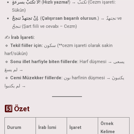
لا تكتبْ بسرعةٍ!
(
Hızlı yazma!
) →
تكتبْ
(Cezm işareti:
Sükûn)
إنْ تجتهدْ تنجحْ.
(
Çalışırsan başarılı olursun.
) →
تجتهدْ
ve
تنجحْ
(Şart fiili ve cevabı – Cezm)
✍
İrab İşareti:
🔹
Tekil fiiller için:
سكون (**cezm işareti olarak sakin
harf/sükûn)
🔹
Sonu illet harfiyle biten fiillerde:
Harf düşmesi → يسعى
→ لم يسعَ
🔹
Cemi Müzekker fiillerde:
نون harfinin düşmesi → يكتبونَ
→ لم يكتبوا
5️⃣ Özet
Örnek
Durum
İrab İsmi
İşaret
Kelime