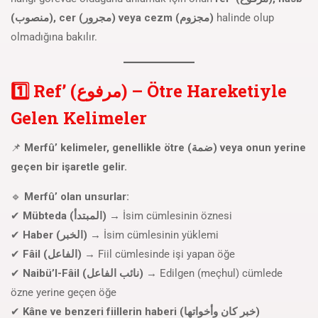
(منصوب), cer (مجرور) veya cezm (مجزوم)
halinde olup
olmadığına bakılır.
1️⃣ Ref’ (مرفوع) – Ötre Hareketiyle
Gelen Kelimeler
📌
Merfû’ kelimeler, genellikle ötre (ضمة) veya onun yerine
geçen bir işaretle gelir.
🔹
Merfû’ olan unsurlar:
✔
Mübteda (المبتدأ)
→ İsim cümlesinin öznesi
✔
Haber (الخبر)
→ İsim cümlesinin yüklemi
✔
Fâil (الفاعل)
→ Fiil cümlesinde işi yapan öğe
✔
Naibü’l-Fâil (نائب الفاعل)
→ Edilgen (meçhul) cümlede
özne yerine geçen öğe
✔
Kâne ve benzeri fiillerin haberi (خبر كان وأخواتها)