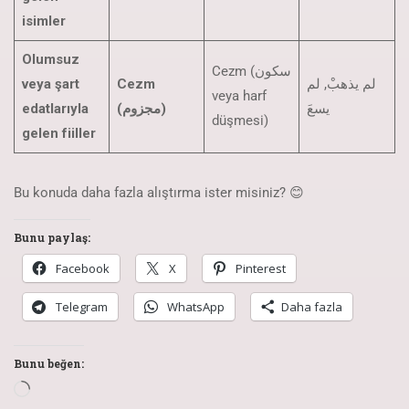
isimler
Olumsuz
Cezm (سكون
veya şart
Cezm
لم يذهبْ, لم
veya harf
edatlarıyla
(مجزوم)
يسعَ
düşmesi)
gelen fiiller
Bu konuda daha fazla alıştırma ister misiniz? 😊
Bunu paylaş:
Facebook
X
Pinterest
Telegram
WhatsApp
Daha fazla
Bunu beğen: