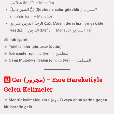
الطالبَ
(Mef’ûl – Mansûb)
إنَّ الصبرَ
جميلٌ. (
Şüphesiz sabır güzeldir.
) →
الصبرَ
(İnne’nin ismi – Mansûb)
كتبَ الرجلُ الدرسَ
بسرعةٍ. (
Adam dersi hızlı bir şekilde
yazdı.
) →
الدرسَ
(Mef’ûl – Mansûb),
بسرعةٍ
(Hal)
✍
İrab İşareti:
🔹
Tekil isimler için:
فتحة (
üstün
)
🔹
İkili isimler için:
ياء (
ye
) → المعلمينِ
🔹
Cemi Müzekker Salim için:
ياء (
ye
) → المسلمينَ
3️⃣ Cer (مجرور) – Esre Hareketiyle
Gelen Kelimeler
📌
Mecrûr kelimeler, esre (كسرة) veya onun yerine geçen
bir işaretle gelir.