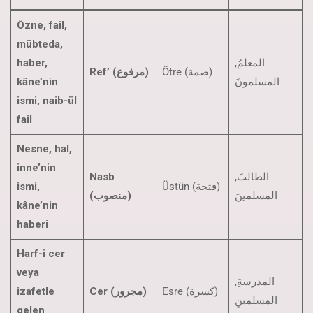
Özne, fail,
mübteda,
haber,
المعلمُ,
Ötre (ضمة)
Ref’ (مرفوع)
kâne’nin
المسلمونَ
ismi, naib-ül
fail
Nesne, hal,
inne’nin
Nasb
الطالبَ,
ismi,
Üstün (فتحة)
المسلمينَ
(منصوب)
kâne’nin
haberi
Harf-i cer
veya
المدرسةِ,
izafetle
Cer (مجرور)
Esre (كسرة)
المسلمينِ
gelen