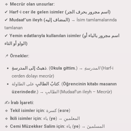
🔹
Mecrûr olan unsurlar:
✔
Harf-i cer ile gelen isimler (اسم مجرور بحرف الجر)
✔
Mudaaf’un ileyh (المضاف إليه)
→ İsim tamlamalarında
tamlanan
✔
Yemin edatlarıyla kullanılan isimler (اسم مجرور بالباء أو
الواو أو التاء)
📌
Örnekler:
ذهبتُ إلى المدرسةِ
. (
Okula gittim.
) →
المدرسةِ
(Harf-i
cerden dolayı mecrûr)
كتابُ الطالبِ
على الطاولة. (
Öğrencinin kitabı masanın
üzerindedir.
) →
الطالبِ
(Mudaaf’un ileyh – Mecrûr)
✍
İrab İşareti:
🔹
Tekil isimler için:
كسرة (
esre
)
🔹
İkili isimler için:
ياء (
ye
) → المعلمينِ
🔹
Cemi Müzekker Salim için:
ياء (
ye
) → المسلمينَ