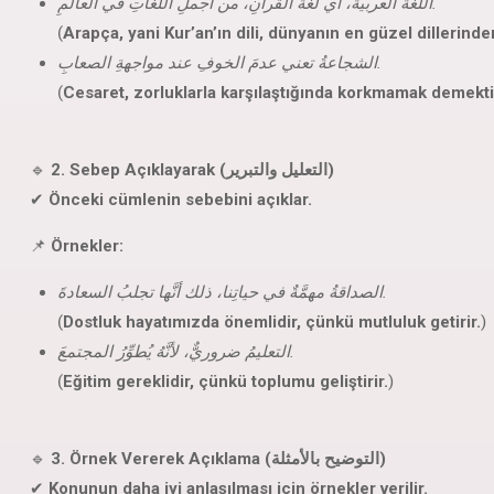
اللغةُ العربيةُ، أي لغةُ القرآنِ، من أجملِ اللغاتِ في العالمِ.
(
Arapça, yani Kur’an’ın dili, dünyanın en güzel dillerinden
الشجاعةُ تعني عدمَ الخوفِ عند مواجهةِ الصعابِ.
(
Cesaret, zorluklarla karşılaştığında korkmamak demekti
🔹
2. Sebep Açıklayarak (التعليل والتبرير)
✔
Önceki cümlenin sebebini açıklar.
📌
Örnekler:
الصداقةُ مهمَّةٌ في حياتِنا، ذلك أنَّها تجلبُ السعادةَ.
(
Dostluk hayatımızda önemlidir, çünkü mutluluk getirir.
)
التعليمُ ضروريٌّ، لأنَّهُ يُطوِّرُ المجتمعَ.
(
Eğitim gereklidir, çünkü toplumu geliştirir.
)
🔹
3. Örnek Vererek Açıklama (التوضيح بالأمثلة)
✔
Konunun daha iyi anlaşılması için örnekler verilir.