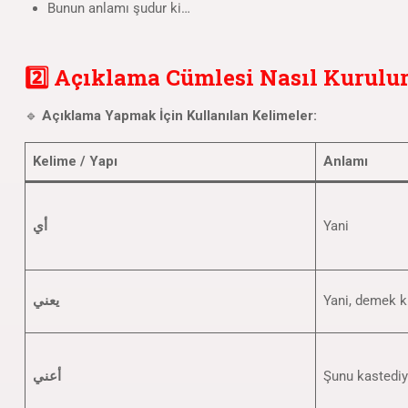
Bunun anlamı şudur ki…
2️⃣ Açıklama Cümlesi Nasıl Kurulu
🔹
Açıklama Yapmak İçin Kullanılan Kelimeler:
Kelime / Yapı
Anlamı
أي
Yani
يعني
Yani, demek k
أعني
Şunu kastedi