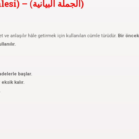
Açıklama Cümlesi (Beyan Cümlesi) – (الجملة البيانية)
et ve anlaşılır hâle getirmek için kullanılan cümle türüdür.
Bir önce
lanılır.
أي، يعني، أعني، ذلك أنَّ، ال” gibi ifadelerle başlar.
eksik kalır.
.