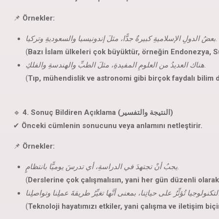
📌
Örnekler:
بعضُ الدولِ الإسلاميةِ كبيرةٌ جدًّا، مثلَ إندونيسيا والسعوديةِ وتركيا.
(
Bazı İslam ülkeleri çok büyüktür, örneğin Endonezya, S
هناك العديدُ من العلومِ المفيدةِ، مثلَ الطبِّ والهندسةِ والفلكِ.
(
Tıp, mühendislik ve astronomi gibi birçok faydalı bilim da
🔹
4. Sonuç Bildiren Açıklama (النتيجة والتفسير)
✔
Önceki cümlenin sonucunu veya anlamını netleştirir.
📌
Örnekler:
يجبُ أنْ تجتهدَ في الدراسةِ، أي تدرسَ يوميًّا بانتظامٍ.
(
Derslerine çok çalışmalısın, yani her gün düzenli olarak
(
Teknoloji hayatımızı etkiler, yani çalışma ve iletişim biçi