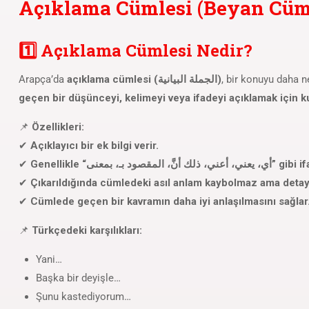
1️⃣ Açıklama Cümlesi Nedir?
Arapça’da
açıklama cümlesi (الجملة البيانية)
, bir konuyu daha n
geçen bir düşünceyi, kelimeyi veya ifadeyi açıklamak için kul
📌
Özellikleri:
✔
Açıklayıcı bir ek bilgi verir.
✔
Genellikle “مقصود بـ، بمعنى
✔
Çıkarıldığında cümledeki asıl anlam kaybolmaz ama detay 
✔
Cümlede geçen bir kavramın daha iyi anlaşılmasını sağlar
📌
Türkçedeki karşılıkları:
Yani…
Başka bir deyişle…
Şunu kastediyorum…