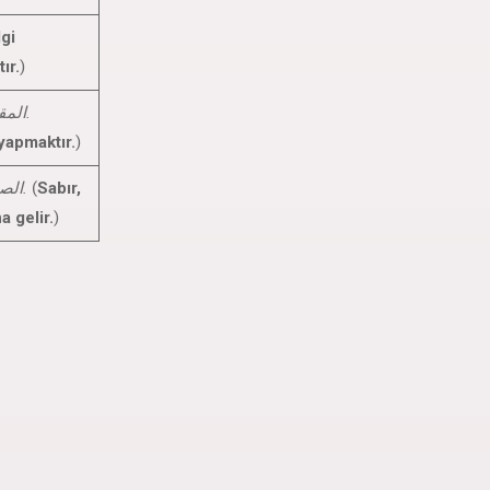
lgi
ır.
)
المقصودُ بالإحسانِ هو عملُ الخيرِ للناسِ.
 yapmaktır.
)
الصبرُ بمعنى القدرةِ على تحمُّلِ الصعابِ.
(
Sabır,
 gelir.
)