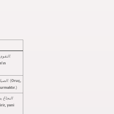
التقوى، أي الخوفُ من اللهِ، أساسُ الإسلامِ.
m’ın
الصيامُ يعني الامتناعَ عن الطعامِ والشرابِ.
(
Oruç,
urmaktır.
)
النجاحُ ي
rir, yani