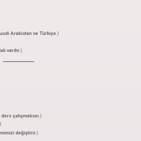
uudi Arabistan ve Türkiye.
)
lı vardır.
)
 ders çalışmalısın.
)
التكنولوجيا تُؤثِّرُ على حياتِنا، بمعنى أنَّها تغيِّرُ طريقةَ عملِنا وتواصلِنا.
mimizi değiştirir.
)