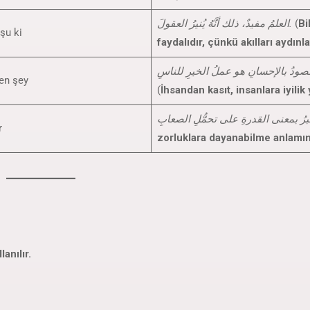
العلمُ مفيدٌ، ذلك أنَّهُ يُنيرُ العقولَ.
(
Bi
şu ki
faydalıdır, çünkü akılları aydınlat
en şey
(
İhsandan kasıt, insanlara iyilik
r
zorluklara dayanabilme anlamına
anılır.