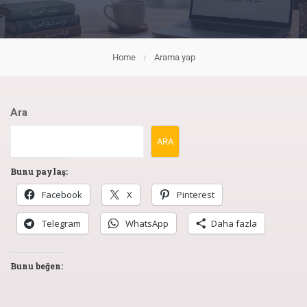
Home
Arama yap
Ara
ARA
When autocomplete results are available use up and down arrows 
Bunu paylaş:
Facebook
X
Pinterest
Telegram
WhatsApp
Daha fazla
Bunu beğen: