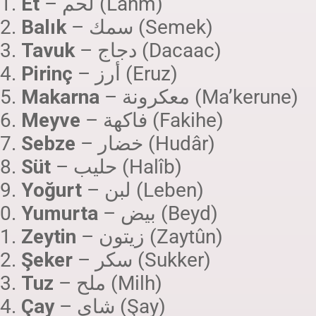
Et
– لحم (Lahm)
Balık
– سمك (Semek)
Tavuk
– دجاج (Dacaac)
Pirinç
– أرز (Eruz)
Makarna
– معكرونة (Ma’kerune)
Meyve
– فاكهة (Fakihe)
Sebze
– خضار (Hudâr)
Süt
– حليب (Halîb)
Yoğurt
– لبن (Leben)
Yumurta
– بيض (Beyd)
Zeytin
– زيتون (Zaytûn)
Şeker
– سكر (Sukker)
Tuz
– ملح (Milh)
Çay
– شاي (Şay)