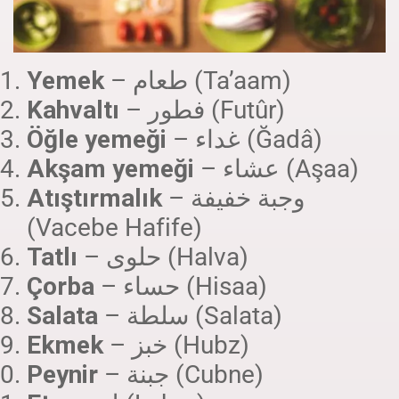
Yemek
– طعام (Ta’aam)
Kahvaltı
– فطور (Futûr)
Öğle yemeği
– غداء (Ğadâ)
Akşam yemeği
– عشاء (Aşaa)
Atıştırmalık
– وجبة خفيفة
(Vacebe Hafife)
Tatlı
– حلوى (Halva)
Çorba
– حساء (Hisaa)
Salata
– سلطة (Salata)
Ekmek
– خبز (Hubz)
Peynir
– جبنة (Cubne)