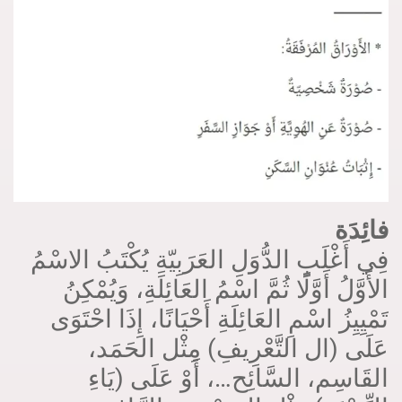
فائِدَة
فِي أَغْلَبِ الدُّوَلِ العَرَبِيّةِ يُكْتَبُ الاسْمُ
الأَوَّلُ أَوَّلًا ثُمَّ اسْمُ العَائِلَةِ، وَيُمْكِنُ
تَمْيِيِزُ اسْمِ العَائِلَةِ أَحْيَانًا، إِذَا احْتَوَى
عَلَى (ال التَّعْرِيفِ) مِثْل الحَمَد،
القَاسِم، السَّائِح…، أَوْ عَلَى (يَاءِ