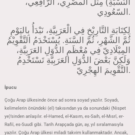
النِّسْبَةِ) مِثْل المصْرِي، الرَّافِعِي،
السّعُودِي.
لِكِتَابَةِ التَّارِيْخِ فِي الْعَرَبِيَّةِ، نَبْدَأُ بِاليَوْمِ
ثُمَّ الشَّهْرِ، ثُمَّ السَّنَةِ. يُسْتَخْدَمُ التَّقْوِيْمُ
المِيْلَادِيّ فِي مُعْظَمِ الدُّوَلِ العَرَبِيَّةِ،
وَلَكِنَّ بَعْضَ الدُّوَلِ العَرَبِيَّةِ تَسْتَخْدِمُ
التَّقْوِيمَ الهِجْرِيّ.
İpucu
Çoğu Arap ülkesinde önce ad sonra soyad yazılır. Soyadı,
kelimelerin önündeki (el) takısından ya da sonundaki (Nispet
ye)’sinden anlaşılır. el-Hamed, el-Kasım, es-Saih, el-Mısrî, er-
Rafiî, es-Suudî gibi. Tarih Arapçada gün, ay, yıl sıralamasıyla
yazılır. Çoğu Arap ülkesi miladi takvim kullanmaktadır. Ancak,