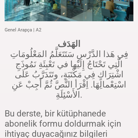
Genel Arapça | A2
الهَدَف
فِي هَذا الدَّرْسِ سَتَتَعَلَّمُ المَعْلُومَاتِ
الّتِي تَحْتَاجُ إِلَيْها في تَعْبِئَةِ نَمُوذَجِ
اشْتِرَاكٍ فِي مَكْتَبَةٍ، وتَتَدَرَّبُ عَلَى
اسْتِعْمالِهَا. اِقْرَأ النَّصَّ ثُمَّ أَجِبْ عَنِ
الأَسْئِلَةِ.
Bu derste, bir kütüphanede
abonelik formu doldurmak için
ihtiyaç duyacağınız bilgileri