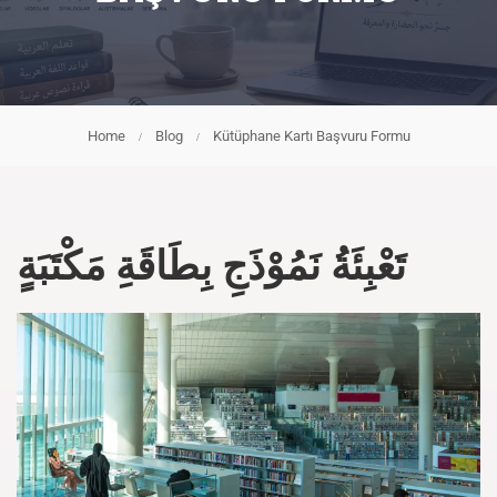
Home
Blog
Kütüphane Kartı Başvuru Formu
تَعْبِئَةُ نَمُوْذَجِ بِطَاقَةِ مَكْتَبَةٍ