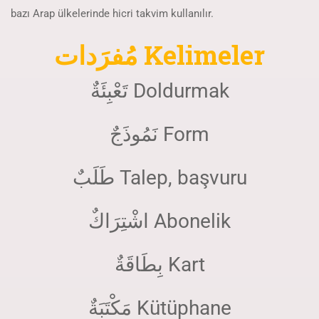
bazı Arap ülkelerinde hicri takvim kullanılır.
مُفرَدات Kelimeler
تَعْبِئَةٌ Doldurmak
نَمُوذَجٌ Form
طَلَبٌ Talep, başvuru
اشْتِرَاكٌ Abonelik
بِطَاقَةٌ Kart
مَكْتَبَةٌ Kütüphane