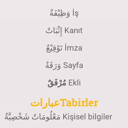
وَظِيْفَةٌ İş
إِثْبَاتٌ Kanıt
تَوْقِيْعٌ İmza
وَرَقَةٌ Sayfa
مُرْفَقٌ
Ekli
عباراتTabirler
مَعْلُومَاتٌ شَخْصِيَّةٌ Kişisel bilgiler