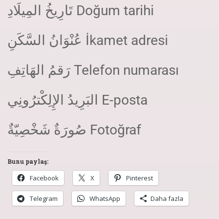
تَارِيخُ المِيلَادِ Doğum tarihi
عُنْوَانُ السَّكَنِ İkamet adresi
رَقمُ الهَاتِفِ Telefon numarası
البَرِيدُ الإِلِكْترُونِي E-posta
صُورَةٌ شَخْصِيّةٌ Fotoğraf
Bunu paylaş:
Facebook
X
Pinterest
Telegram
WhatsApp
Daha fazla